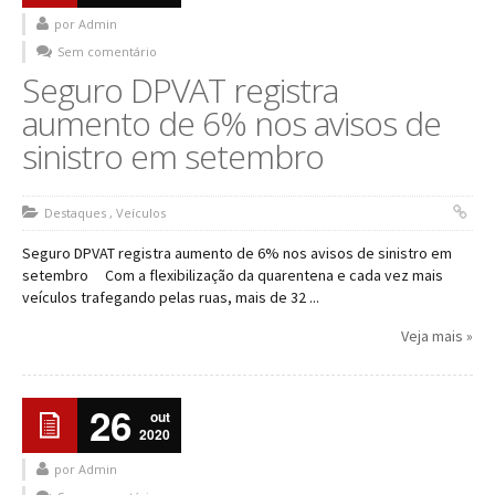
por Admin
NOTÍCIAS
Sem comentário
CONTATO
Seguro DPVAT registra
aumento de 6% nos avisos de
FALE CONOSCO
sinistro em setembro
ORÇAMENTO ONLINE
Destaques
,
Veículos
Seguro DPVAT registra aumento de 6% nos avisos de sinistro em
setembro Com a flexibilização da quarentena e cada vez mais
veículos trafegando pelas ruas, mais de 32 ...
Veja mais »
26
out
2020
por Admin