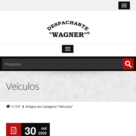
HOME
SOBRE
Veículos
LICENCIAMENTO ONLINE
SERVIÇOS
HOME
Artigos da Categoria "Veículos"
LINKS
CONSULTAS
30
out
DOCUMENTOS
2020